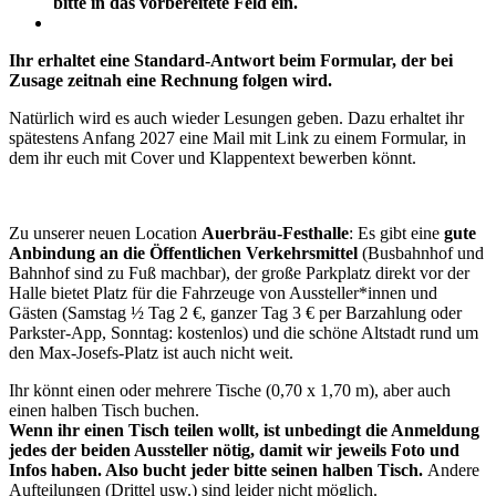
bitte in das vorbereitete Feld ein.
Ihr erhaltet eine Standard-Antwort beim Formular, der bei
Zusage zeitnah eine Rechnung folgen wird.
Natürlich wird es auch wieder Lesungen geben. Dazu erhaltet ihr
spätestens Anfang 2027 eine Mail mit Link zu einem Formular, in
dem ihr euch mit Cover und Klappentext bewerben könnt.
Zu unserer neuen Location
Auerbräu-Festhalle
: Es gibt eine
gute
Anbindung an die Öffentlichen Verkehrsmittel
(Busbahnhof und
Bahnhof sind zu Fuß machbar), der große Parkplatz direkt vor der
Halle bietet Platz für die Fahrzeuge von Aussteller*innen und
Gästen (Samstag ½ Tag 2 €, ganzer Tag 3 € per Barzahlung oder
Parkster-App, Sonntag: kostenlos) und die schöne Altstadt rund um
den Max-Josefs-Platz ist auch nicht weit.
Ihr könnt einen oder mehrere Tische (0,70 x 1,70 m), aber auch
einen halben Tisch buchen.
Wenn ihr einen Tisch teilen wollt, ist unbedingt die Anmeldung
jedes der beiden Aussteller nötig, damit wir jeweils Foto und
Infos haben. Also bucht jeder bitte seinen halben Tisch.
Andere
Aufteilungen (Drittel usw.) sind leider nicht möglich.